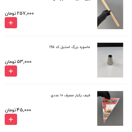
257,000
تومان
ماسوره بزرگ استیل کد 195
53,000
تومان
قیف یکبار مصرف 10 عددی
45,000
تومان