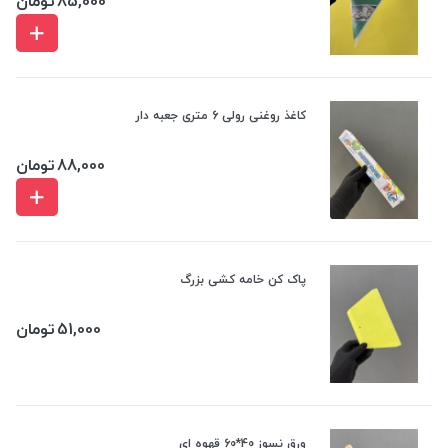
85,000
تومان
کاغذ روغنی رولی 6 متری جعبه دار
88,000
تومان
پاک کن خامه کشی بزرگ
51,000
تومان
ورق نسوز 40*60 قهوه ای