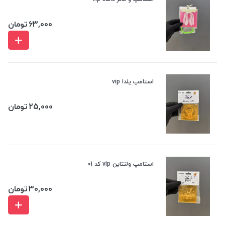
63,000
تومان
استامپ یلدا vip
25,000
تومان
استامپ ولنتاین vip کد 01
30,000
تومان