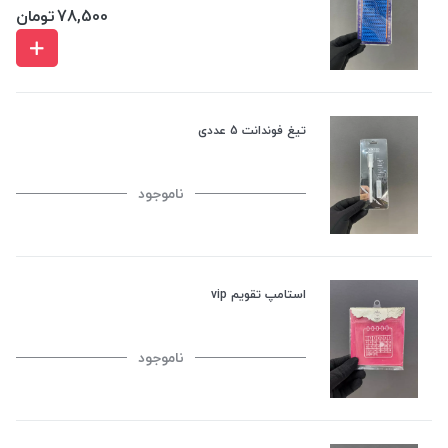
78,500
تومان
تیغ فوندانت 5 عددی
ناموجود
استامپ تقویم vip
ناموجود