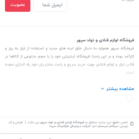
عضویت
فروشگاه لوازم قنادی و تولد سپهر
فروشگاه سپهر همواره به دنبال خلق ایده های جدید و استفاده از ابزار به روز و
کارآمد بوده و در این راستا فروشگاه اینترنتی خود را با حجم متنوعی از کالاها در
قالب ابزار و لوازم قنادی جهت خرید سریع و راحت مشتریان خود راه اندازی نموده
است.
این فروشگاه تمام تلاش خود را نموده تا کالاهایی با کیفیت و با حداقل قیمت
مشاهده بیشتر
عرضه نماید.
تلفن تماس: 09139535464| آدرس :یزد - خیابان سلمان نبش کوچه 27 لوازم
قنادی سپهر
©
تمامی حقوق این سایت متعلق به
فروشگاه لوازم قنادی و تولد سپهر
می باشد. | طراحی و کد
نویسی:
سپکام سیستم
اجرا
:
شرکت دیجیتال مارکتینگ سپتا