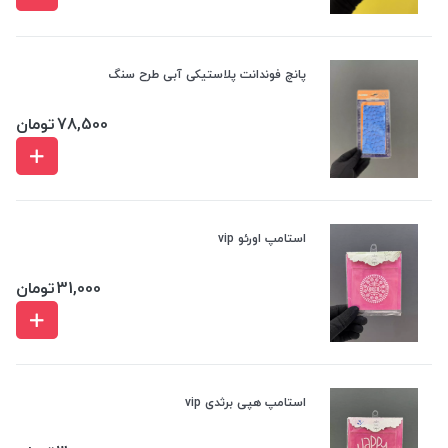
پانچ فوندانت پلاستیکی آبی طرح سنگ
78,500
تومان
استامپ اورئو vip
31,000
تومان
استامپ هپی برثدی vip