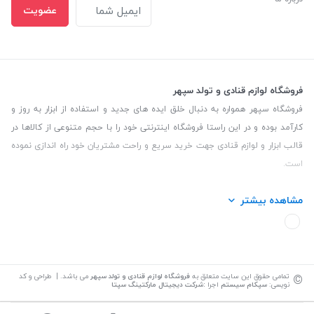
عضویت
فروشگاه لوازم قنادی و تولد سپهر
فروشگاه سپهر همواره به دنبال خلق ایده های جدید و استفاده از ابزار به روز و
کارآمد بوده و در این راستا فروشگاه اینترنتی خود را با حجم متنوعی از کالاها در
قالب ابزار و لوازم قنادی جهت خرید سریع و راحت مشتریان خود راه اندازی نموده
است.
این فروشگاه تمام تلاش خود را نموده تا کالاهایی با کیفیت و با حداقل قیمت
مشاهده بیشتر
عرضه نماید.
تلفن تماس: 09139535464| آدرس :یزد - خیابان سلمان نبش کوچه 27 لوازم
قنادی سپهر
©
تمامی حقوق این سایت متعلق به
فروشگاه لوازم قنادی و تولد سپهر
می باشد. | طراحی و کد
نویسی:
سپکام سیستم
اجرا
:
شرکت دیجیتال مارکتینگ سپتا