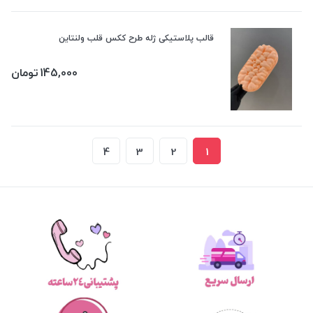
قالب پلاستیکی ژله طرح ککس قلب ولنتاین
145,000
تومان
4
3
2
1