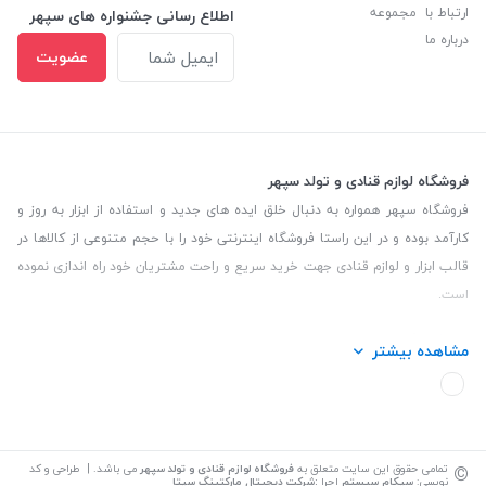
ارتباط با مجموعه
اطلاع رسانی جشنواره های سپهر
درباره ما
عضویت
فروشگاه لوازم قنادی و تولد سپهر
فروشگاه سپهر همواره به دنبال خلق ایده های جدید و استفاده از ابزار به روز و
کارآمد بوده و در این راستا فروشگاه اینترنتی خود را با حجم متنوعی از کالاها در
قالب ابزار و لوازم قنادی جهت خرید سریع و راحت مشتریان خود راه اندازی نموده
است.
این فروشگاه تمام تلاش خود را نموده تا کالاهایی با کیفیت و با حداقل قیمت
مشاهده بیشتر
عرضه نماید.
تلفن تماس: 09139535464| آدرس :یزد - خیابان سلمان نبش کوچه 27 لوازم
قنادی سپهر
©
تمامی حقوق این سایت متعلق به
فروشگاه لوازم قنادی و تولد سپهر
می باشد. | طراحی و کد
نویسی:
سپکام سیستم
اجرا
:
شرکت دیجیتال مارکتینگ سپتا