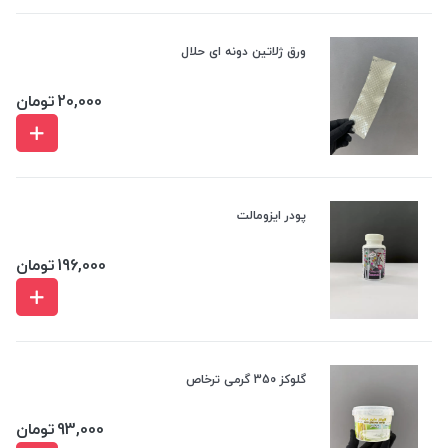
ورق ژلاتین دونه ای حلال
20,000
تومان
پودر ایزومالت
196,000
تومان
گلوکز 350 گرمی ترخاص
93,000
تومان