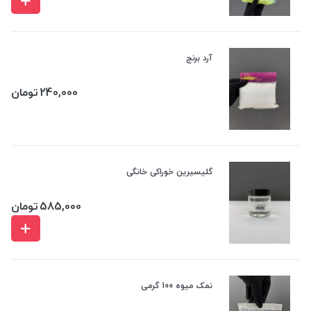
آرد برنج
240,000
تومان
گلیسیرین خوراکی خانگی
585,000
تومان
نمک میوه 100 گرمی