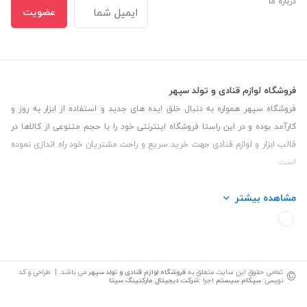
درباره ما
عضویت
فروشگاه لوازم قنادی و تولد سپهر
فروشگاه سپهر همواره به دنبال خلق ایده های جدید و استفاده از ابزار به روز و
کارآمد بوده و در این راستا فروشگاه اینترنتی خود را با حجم متنوعی از کالاها در
قالب ابزار و لوازم قنادی جهت خرید سریع و راحت مشتریان خود راه اندازی نموده
است.
این فروشگاه تمام تلاش خود را نموده تا کالاهایی با کیفیت و با حداقل قیمت
مشاهده بیشتر
عرضه نماید.
تلفن تماس: 09139535464| آدرس :یزد - خیابان سلمان نبش کوچه 27 لوازم
قنادی سپهر
©
تمامی حقوق این سایت متعلق به
فروشگاه لوازم قنادی و تولد سپهر
می باشد. | طراحی و کد
نویسی:
سپکام سیستم
اجرا
:
شرکت دیجیتال مارکتینگ سپتا