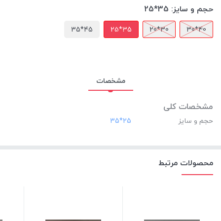
حجم و سایز:
35*25
45*35
35*25
30*20
40*30
مشخصات
مشخصات کلی
حجم و سایز
‎35*25
محصولات مرتبط