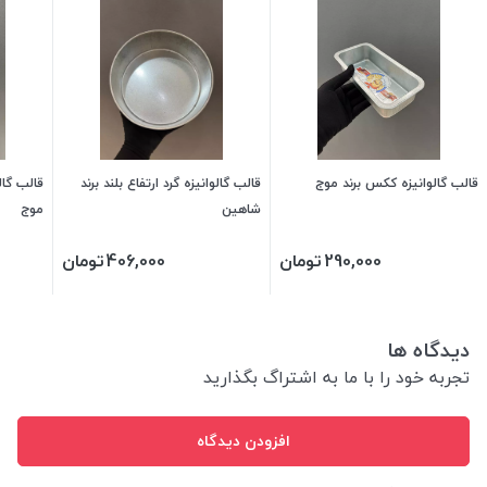
قالب گالوانیزه ککس برند موج
قالب گالوانیزه گرد ارتفاع بلند برند
قالب گالو
شاهین
موج
290,000
تومان
406,000
تومان
دیدگاه ها
تجربه خود را با ما به اشتراگ بگذارید
افزودن دیدگاه