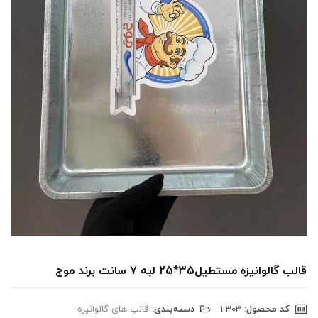
قالب گالوانیزه مستطیل35*25 لبه 7 سانت برند موج
کد محصول:
‎1-303
دسته‌بندی:
قالب های گالوانیزه