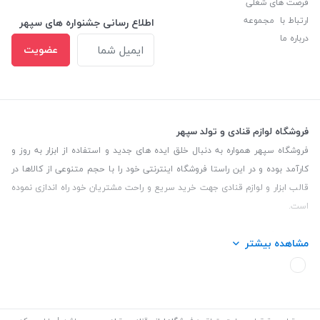
فرصت های شغلی
ارتباط با مجموعه
اطلاع رسانی جشنواره های سپهر
درباره ما
عضویت
فروشگاه لوازم قنادی و تولد سپهر
فروشگاه سپهر همواره به دنبال خلق ایده های جدید و استفاده از ابزار به روز و
کارآمد بوده و در این راستا فروشگاه اینترنتی خود را با حجم متنوعی از کالاها در
قالب ابزار و لوازم قنادی جهت خرید سریع و راحت مشتریان خود راه اندازی نموده
است.
این فروشگاه تمام تلاش خود را نموده تا کالاهایی با کیفیت و با حداقل قیمت
مشاهده بیشتر
عرضه نماید.
تلفن تماس: 09139535464| آدرس :یزد - خیابان سلمان نبش کوچه 27 لوازم
قنادی سپهر