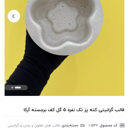
قالب گرانیتی کته پز تک نفره 5 گل کف برجسته آرکا
کد محصول:
‎1-536
دسته‌بندی:
قالب های تفلون و چدن و گرانیتی