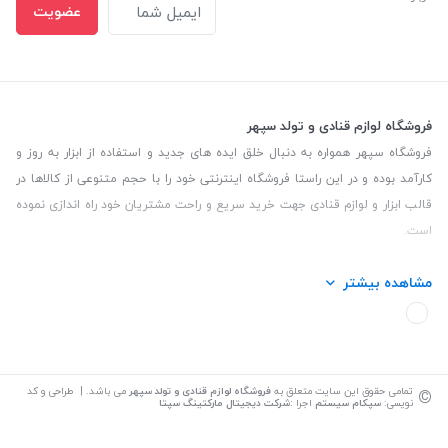
عضویت
فروشگاه لوازم قنادی و تولد سپهر
فروشگاه سپهر همواره به دنبال خلق ایده های جدید و استفاده از ابزار به روز و
کارآمد بوده و در این راستا فروشگاه اینترنتی خود را با حجم متنوعی از کالاها در
قالب ابزار و لوازم قنادی جهت خرید سریع و راحت مشتریان خود راه اندازی نموده
است.
این فروشگاه تمام تلاش خود را نموده تا کالاهایی با کیفیت و با حداقل قیمت
مشاهده بیشتر
عرضه نماید.
تلفن تماس: 09139535464| آدرس :یزد - خیابان سلمان نبش کوچه 27 لوازم
قنادی سپهر
©
تمامی حقوق این سایت متعلق به
فروشگاه لوازم قنادی و تولد سپهر
می باشد. | طراحی و کد
نویسی:
سپکام سیستم
اجرا
:
شرکت دیجیتال مارکتینگ سپتا