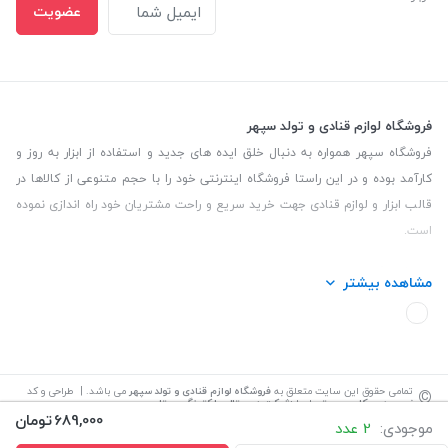
عضویت
فروشگاه لوازم قنادی و تولد سپهر
فروشگاه سپهر همواره به دنبال خلق ایده های جدید و استفاده از ابزار به روز و
کارآمد بوده و در این راستا فروشگاه اینترنتی خود را با حجم متنوعی از کالاها در
قالب ابزار و لوازم قنادی جهت خرید سریع و راحت مشتریان خود راه اندازی نموده
است.
این فروشگاه تمام تلاش خود را نموده تا کالاهایی با کیفیت و با حداقل قیمت
مشاهده بیشتر
عرضه نماید.
تلفن تماس: 09139535464| آدرس :یزد - خیابان سلمان نبش کوچه 27 لوازم
قنادی سپهر
©
تمامی حقوق این سایت متعلق به
فروشگاه لوازم قنادی و تولد سپهر
می باشد. | طراحی و کد
نویسی:
سپکام سیستم
اجرا
:
شرکت دیجیتال مارکتینگ سپتا
689,000
تومان
موجودی:
2 عدد