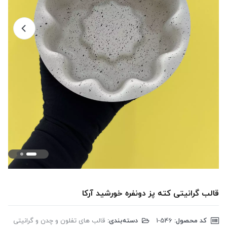
قالب گرانیتی کته پز دونفره خورشید آرکا
کد محصول:
‎1-546
دسته‌بندی:
قالب های تفلون و چدن و گرانیتی