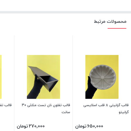
محصولات مرتبط
قالب گرانیتی 8 قلب اسلایسی
قالب تفلون نان تست مثلثی 30
قالب تفل
گرانیتو
سانت
650,000
تومان
270,000
تومان