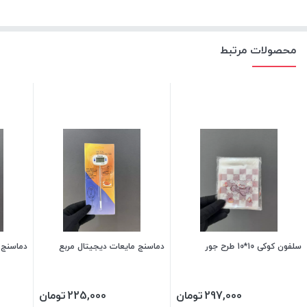
محصولات مرتبط
سلفون کوکی 10*10 طرح جور
دماسنج مایعات دیجیتال مربع
دماسنج 
297,000
تومان
225,000
تومان