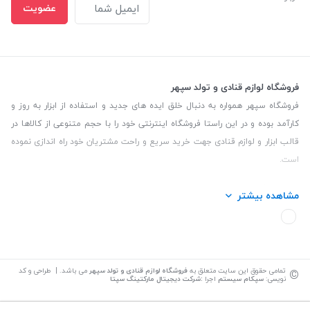
عضویت
فروشگاه لوازم قنادی و تولد سپهر
فروشگاه سپهر همواره به دنبال خلق ایده های جدید و استفاده از ابزار به روز و
کارآمد بوده و در این راستا فروشگاه اینترنتی خود را با حجم متنوعی از کالاها در
قالب ابزار و لوازم قنادی جهت خرید سریع و راحت مشتریان خود راه اندازی نموده
است.
این فروشگاه تمام تلاش خود را نموده تا کالاهایی با کیفیت و با حداقل قیمت
مشاهده بیشتر
عرضه نماید.
تلفن تماس: 09139535464| آدرس :یزد - خیابان سلمان نبش کوچه 27 لوازم
قنادی سپهر
©
تمامی حقوق این سایت متعلق به
فروشگاه لوازم قنادی و تولد سپهر
می باشد. | طراحی و کد
نویسی:
سپکام سیستم
اجرا
:
شرکت دیجیتال مارکتینگ سپتا