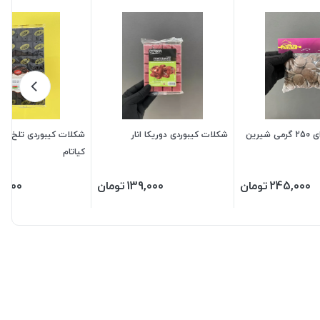
شکلات سکه ای 250 گرمی شیرین
شکلات کیبوردی دوریکا انار
کیاتام
245,000
تومان
139,000
تومان
0,000