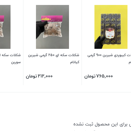
شکلات کیبوردی شیرین 900 گرمی
شکلات سکه ای 250 گرمی شیرین
م
کیاتام
سوربن
765,000
تومان
212,000
تومان
ی برای این محصول ثبت نشده