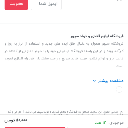
عضویت
فروشگاه لوازم قنادی و تولد سپهر
فروشگاه سپهر همواره به دنبال خلق ایده های جدید و استفاده از ابزار به روز و
کارآمد بوده و در این راستا فروشگاه اینترنتی خود را با حجم متنوعی از کالاها در
قالب ابزار و لوازم قنادی جهت خرید سریع و راحت مشتریان خود راه اندازی نموده
است.
این فروشگاه تمام تلاش خود را نموده تا کالاهایی با کیفیت و با حداقل قیمت
مشاهده بیشتر
عرضه نماید.
تلفن تماس: 09139535464| آدرس :یزد - خیابان سلمان نبش کوچه 27 لوازم
قنادی سپهر
©
تمامی حقوق این سایت متعلق به
فروشگاه لوازم قنادی و تولد سپهر
می باشد. | طراحی و کد
نویسی:
سپکام سیستم
اجرا
:
شرکت دیجیتال مارکتینگ سپتا
110,000
تومان
موجودی:
12 عدد