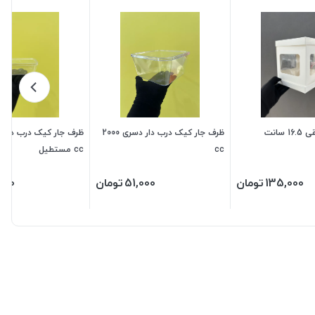
سانت
ظرف جار کیک درب دار دسری 2000
cc
cc مستطیل
135,000
تومان
51,000
تومان
200