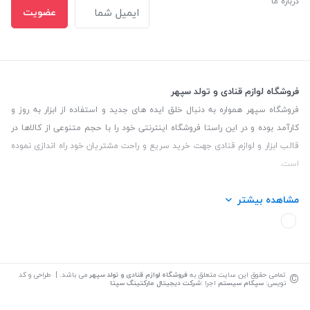
درباره ما
عضویت
فروشگاه لوازم قنادی و تولد سپهر
فروشگاه سپهر همواره به دنبال خلق ایده های جدید و استفاده از ابزار به روز و
کارآمد بوده و در این راستا فروشگاه اینترنتی خود را با حجم متنوعی از کالاها در
قالب ابزار و لوازم قنادی جهت خرید سریع و راحت مشتریان خود راه اندازی نموده
است.
این فروشگاه تمام تلاش خود را نموده تا کالاهایی با کیفیت و با حداقل قیمت
مشاهده بیشتر
عرضه نماید.
تلفن تماس: 09139535464| آدرس :یزد - خیابان سلمان نبش کوچه 27 لوازم
قنادی سپهر
©
تمامی حقوق این سایت متعلق به
فروشگاه لوازم قنادی و تولد سپهر
می باشد. | طراحی و کد
نویسی:
سپکام سیستم
اجرا
:
شرکت دیجیتال مارکتینگ سپتا