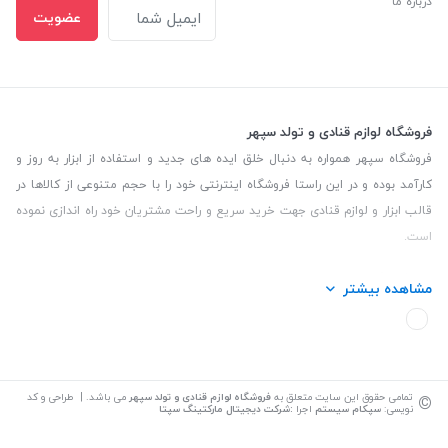
درباره ما
عضویت
فروشگاه لوازم قنادی و تولد سپهر
فروشگاه سپهر همواره به دنبال خلق ایده های جدید و استفاده از ابزار به روز و
کارآمد بوده و در این راستا فروشگاه اینترنتی خود را با حجم متنوعی از کالاها در
قالب ابزار و لوازم قنادی جهت خرید سریع و راحت مشتریان خود راه اندازی نموده
است.
این فروشگاه تمام تلاش خود را نموده تا کالاهایی با کیفیت و با حداقل قیمت
مشاهده بیشتر
عرضه نماید.
تلفن تماس: 09139535464| آدرس :یزد - خیابان سلمان نبش کوچه 27 لوازم
قنادی سپهر
©
تمامی حقوق این سایت متعلق به
فروشگاه لوازم قنادی و تولد سپهر
می باشد. | طراحی و کد
نویسی:
سپکام سیستم
اجرا
:
شرکت دیجیتال مارکتینگ سپتا