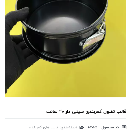
قالب تفلون کمربندی سینی دار 20 سانت
کد محصول:
‎1-2552
دسته‌بندی:
قالب های کمربندی