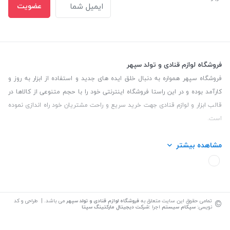
عضویت
فروشگاه لوازم قنادی و تولد سپهر
فروشگاه سپهر همواره به دنبال خلق ایده های جدید و استفاده از ابزار به روز و
کارآمد بوده و در این راستا فروشگاه اینترنتی خود را با حجم متنوعی از کالاها در
قالب ابزار و لوازم قنادی جهت خرید سریع و راحت مشتریان خود راه اندازی نموده
است.
این فروشگاه تمام تلاش خود را نموده تا کالاهایی با کیفیت و با حداقل قیمت
مشاهده بیشتر
عرضه نماید.
تلفن تماس: 09139535464| آدرس :یزد - خیابان سلمان نبش کوچه 27 لوازم
قنادی سپهر
©
تمامی حقوق این سایت متعلق به
فروشگاه لوازم قنادی و تولد سپهر
می باشد. | طراحی و کد
نویسی:
سپکام سیستم
اجرا
:
شرکت دیجیتال مارکتینگ سپتا