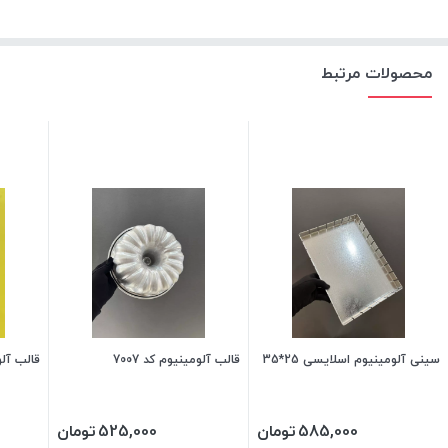
محصولات مرتبط
سینی آلومینیوم اسلایسی 25*35
قالب آلومینیوم کد 7007
قالب آلو
585,000
تومان
525,000
تومان