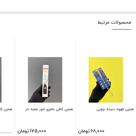
محصولات مرتبط
همزن قهوه دسته چوبی
همزن کافی باطری خور جعبه دار
همزن کافی 
68,000
تومان
175,000
تومان