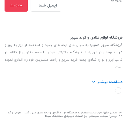
درباره ما
عضویت
فروشگاه لوازم قنادی و تولد سپهر
فروشگاه سپهر همواره به دنبال خلق ایده های جدید و استفاده از ابزار به روز و
کارآمد بوده و در این راستا فروشگاه اینترنتی خود را با حجم متنوعی از کالاها در
قالب ابزار و لوازم قنادی جهت خرید سریع و راحت مشتریان خود راه اندازی نموده
است.
این فروشگاه تمام تلاش خود را نموده تا کالاهایی با کیفیت و با حداقل قیمت
مشاهده بیشتر
عرضه نماید.
تلفن تماس: 09139535464| آدرس :یزد - خیابان سلمان نبش کوچه 27 لوازم
قنادی سپهر
©
تمامی حقوق این سایت متعلق به
فروشگاه لوازم قنادی و تولد سپهر
می باشد. | طراحی و کد
نویسی:
سپکام سیستم
اجرا
:
شرکت دیجیتال مارکتینگ سپتا