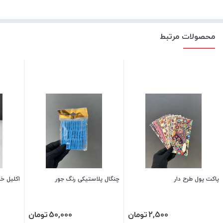
محصولات مرتبط
پاکت پول طرح دار
چنگال پلاستیکی رنگ جور
اکلیل خو
2,500
تومان
50,000
تومان