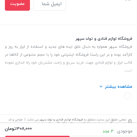
عضویت
فروشگاه لوازم قنادی و تولد سپهر
فروشگاه سپهر همواره به دنبال خلق ایده های جدید و استفاده از ابزار به روز و
کارآمد بوده و در این راستا فروشگاه اینترنتی خود را با حجم متنوعی از کالاها در
قالب ابزار و لوازم قنادی جهت خرید سریع و راحت مشتریان خود راه اندازی نموده
است.
این فروشگاه تمام تلاش خود را نموده تا کالاهایی با کیفیت و با حداقل قیمت
مشاهده بیشتر
عرضه نماید.
تلفن تماس: 09139535464| آدرس :یزد - خیابان سلمان نبش کوچه 27 لوازم
قنادی سپهر
©
تمامی حقوق این سایت متعلق به
فروشگاه لوازم قنادی و تولد سپهر
می باشد. | طراحی و کد
نویسی:
سپکام سیستم
اجرا
:
شرکت دیجیتال مارکتینگ سپتا
308,000
تومان
موجودی:
2 عدد