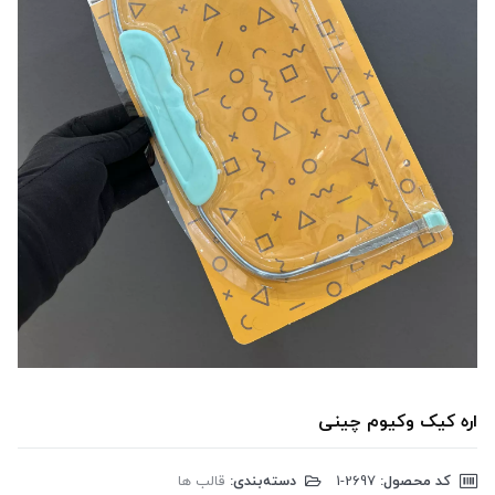
اره کیک وکیوم چینی
کد محصول:
‎1-2697
دسته‌بندی:
قالب ها