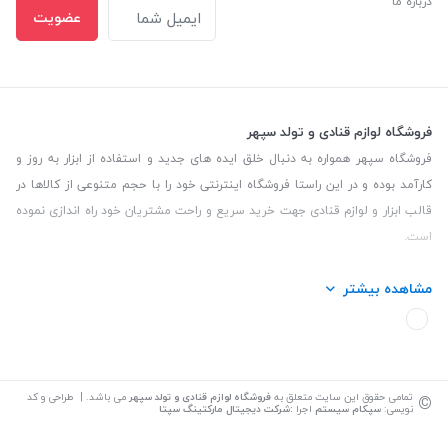
درباره ما
عضویت
فروشگاه لوازم قنادی و تولد سپهر
فروشگاه سپهر همواره به دنبال خلق ایده های جدید و استفاده از ابزار به روز و
کارآمد بوده و در این راستا فروشگاه اینترنتی خود را با حجم متنوعی از کالاها در
قالب ابزار و لوازم قنادی جهت خرید سریع و راحت مشتریان خود راه اندازی نموده
است.
این فروشگاه تمام تلاش خود را نموده تا کالاهایی با کیفیت و با حداقل قیمت
مشاهده بیشتر
عرضه نماید.
تلفن تماس: 09139535464| آدرس :یزد - خیابان سلمان نبش کوچه 27 لوازم
قنادی سپهر
©
تمامی حقوق این سایت متعلق به
فروشگاه لوازم قنادی و تولد سپهر
می باشد. | طراحی و کد
نویسی:
سپکام سیستم
اجرا
:
شرکت دیجیتال مارکتینگ سپتا