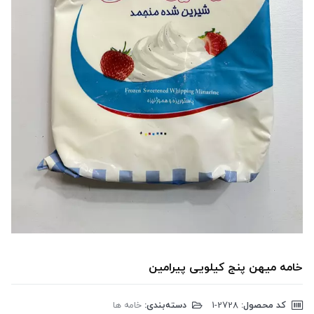
خامه میهن پنج کیلویی پیرامین
کد محصول:
‎1-2728
دسته‌بندی:
خامه ها