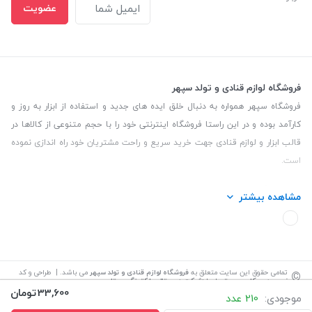
عضویت
فروشگاه لوازم قنادی و تولد سپهر
فروشگاه سپهر همواره به دنبال خلق ایده های جدید و استفاده از ابزار به روز و
کارآمد بوده و در این راستا فروشگاه اینترنتی خود را با حجم متنوعی از کالاها در
قالب ابزار و لوازم قنادی جهت خرید سریع و راحت مشتریان خود راه اندازی نموده
است.
این فروشگاه تمام تلاش خود را نموده تا کالاهایی با کیفیت و با حداقل قیمت
مشاهده بیشتر
عرضه نماید.
تلفن تماس: 09139535464| آدرس :یزد - خیابان سلمان نبش کوچه 27 لوازم
قنادی سپهر
©
تمامی حقوق این سایت متعلق به
فروشگاه لوازم قنادی و تولد سپهر
می باشد. | طراحی و کد
نویسی:
سپکام سیستم
اجرا
:
شرکت دیجیتال مارکتینگ سپتا
33,600
تومان
موجودی:
210 عدد