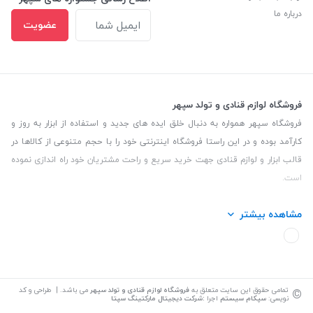
درباره ما
عضویت
فروشگاه لوازم قنادی و تولد سپهر
فروشگاه سپهر همواره به دنبال خلق ایده های جدید و استفاده از ابزار به روز و
کارآمد بوده و در این راستا فروشگاه اینترنتی خود را با حجم متنوعی از کالاها در
قالب ابزار و لوازم قنادی جهت خرید سریع و راحت مشتریان خود راه اندازی نموده
است.
این فروشگاه تمام تلاش خود را نموده تا کالاهایی با کیفیت و با حداقل قیمت
مشاهده بیشتر
عرضه نماید.
تلفن تماس: 09139535464| آدرس :یزد - خیابان سلمان نبش کوچه 27 لوازم
قنادی سپهر
©
تمامی حقوق این سایت متعلق به
فروشگاه لوازم قنادی و تولد سپهر
می باشد. | طراحی و کد
نویسی:
سپکام سیستم
اجرا
:
شرکت دیجیتال مارکتینگ سپتا