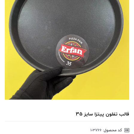
قالب تفلون پیتزا سایز 35
کد محصول:
‎1-3766