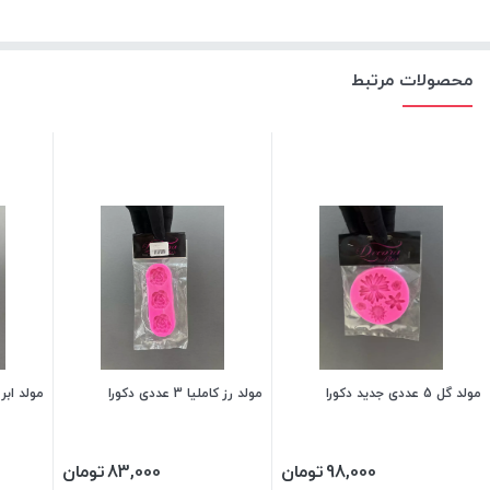
محصولات مرتبط
مولد گل 5 عددی جدید دکورا
مولد رز کاملیا 3 عددی دکورا
مولد ابر 2 تایی دکور
98,000
تومان
83,000
تومان