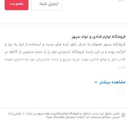
عضویت
فروشگاه لوازم قنادی و تولد سپهر
فروشگاه سپهر همواره به دنبال خلق ایده های جدید و استفاده از ابزار به روز و
کارآمد بوده و در این راستا فروشگاه اینترنتی خود را با حجم متنوعی از کالاها در
قالب ابزار و لوازم قنادی جهت خرید سریع و راحت مشتریان خود راه اندازی نموده
است.
این فروشگاه تمام تلاش خود را نموده تا کالاهایی با کیفیت و با حداقل قیمت
مشاهده بیشتر
عرضه نماید.
تلفن تماس: 09139535464| آدرس :یزد - خیابان سلمان نبش کوچه 27 لوازم
قنادی سپهر
©
تمامی حقوق این سایت متعلق به
فروشگاه لوازم قنادی و تولد سپهر
می باشد. | طراحی و کد
نویسی:
سپکام سیستم
اجرا
:
شرکت دیجیتال مارکتینگ سپتا