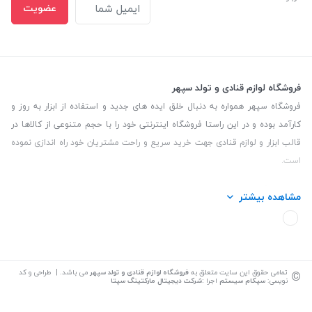
عضویت
فروشگاه لوازم قنادی و تولد سپهر
فروشگاه سپهر همواره به دنبال خلق ایده های جدید و استفاده از ابزار به روز و
کارآمد بوده و در این راستا فروشگاه اینترنتی خود را با حجم متنوعی از کالاها در
قالب ابزار و لوازم قنادی جهت خرید سریع و راحت مشتریان خود راه اندازی نموده
است.
این فروشگاه تمام تلاش خود را نموده تا کالاهایی با کیفیت و با حداقل قیمت
مشاهده بیشتر
عرضه نماید.
تلفن تماس: 09139535464| آدرس :یزد - خیابان سلمان نبش کوچه 27 لوازم
قنادی سپهر
©
تمامی حقوق این سایت متعلق به
فروشگاه لوازم قنادی و تولد سپهر
می باشد. | طراحی و کد
نویسی:
سپکام سیستم
اجرا
:
شرکت دیجیتال مارکتینگ سپتا