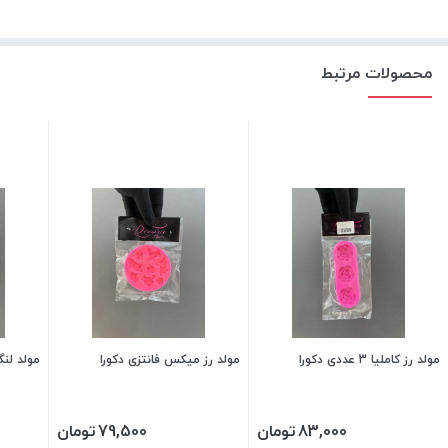
محصولات مرتبط
مولد رز کاملیا 3 عددی دکورا
مولد رز میکس فانتزی دکورا
مولد لنگ
83,000
تومان
79,500
تومان