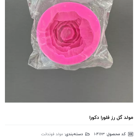
مولد گل رز فلورا دکورا
کد محصول:
‎1-4163
دسته‌بندی:
مولد فوندانت