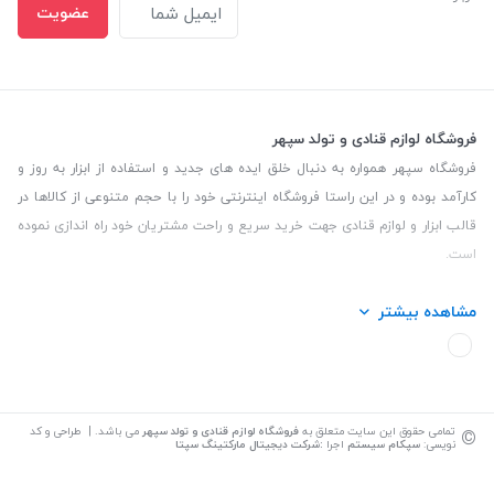
عضویت
فروشگاه لوازم قنادی و تولد سپهر
فروشگاه سپهر همواره به دنبال خلق ایده های جدید و استفاده از ابزار به روز و
کارآمد بوده و در این راستا فروشگاه اینترنتی خود را با حجم متنوعی از کالاها در
قالب ابزار و لوازم قنادی جهت خرید سریع و راحت مشتریان خود راه اندازی نموده
است.
این فروشگاه تمام تلاش خود را نموده تا کالاهایی با کیفیت و با حداقل قیمت
مشاهده بیشتر
عرضه نماید.
تلفن تماس: 09139535464| آدرس :یزد - خیابان سلمان نبش کوچه 27 لوازم
قنادی سپهر
©
تمامی حقوق این سایت متعلق به
فروشگاه لوازم قنادی و تولد سپهر
می باشد. | طراحی و کد
نویسی:
سپکام سیستم
اجرا
:
شرکت دیجیتال مارکتینگ سپتا