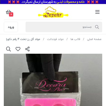
0
ورود
صفحه اصلی
قالب ها
مولد فوندانت
مولد گل رز تخت 4 رقم دکورا