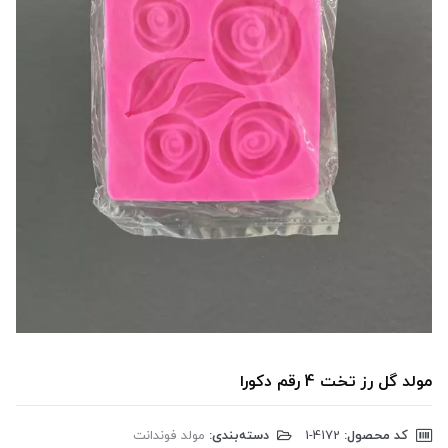
مولد گل رز تخت 4 رقم دکورا
کد محصول:
‎1-4172
دسته‌بندی:
مولد فوندانت