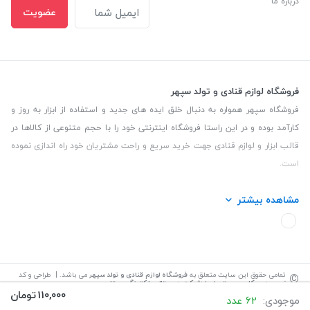
درباره ما
عضویت
فروشگاه لوازم قنادی و تولد سپهر
فروشگاه سپهر همواره به دنبال خلق ایده های جدید و استفاده از ابزار به روز و
کارآمد بوده و در این راستا فروشگاه اینترنتی خود را با حجم متنوعی از کالاها در
قالب ابزار و لوازم قنادی جهت خرید سریع و راحت مشتریان خود راه اندازی نموده
است.
این فروشگاه تمام تلاش خود را نموده تا کالاهایی با کیفیت و با حداقل قیمت
مشاهده بیشتر
عرضه نماید.
تلفن تماس: 09139535464| آدرس :یزد - خیابان سلمان نبش کوچه 27 لوازم
قنادی سپهر
©
تمامی حقوق این سایت متعلق به
فروشگاه لوازم قنادی و تولد سپهر
می باشد. | طراحی و کد
نویسی:
سپکام سیستم
اجرا
:
شرکت دیجیتال مارکتینگ سپتا
110,000
تومان
موجودی:
62 عدد