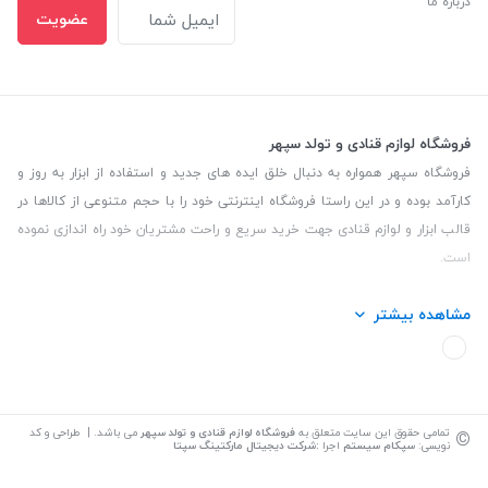
درباره ما
عضویت
فروشگاه لوازم قنادی و تولد سپهر
فروشگاه سپهر همواره به دنبال خلق ایده های جدید و استفاده از ابزار به روز و
کارآمد بوده و در این راستا فروشگاه اینترنتی خود را با حجم متنوعی از کالاها در
قالب ابزار و لوازم قنادی جهت خرید سریع و راحت مشتریان خود راه اندازی نموده
است.
این فروشگاه تمام تلاش خود را نموده تا کالاهایی با کیفیت و با حداقل قیمت
مشاهده بیشتر
عرضه نماید.
تلفن تماس: 09139535464| آدرس :یزد - خیابان سلمان نبش کوچه 27 لوازم
قنادی سپهر
©
تمامی حقوق این سایت متعلق به
فروشگاه لوازم قنادی و تولد سپهر
می باشد. | طراحی و کد
نویسی:
سپکام سیستم
اجرا
:
شرکت دیجیتال مارکتینگ سپتا