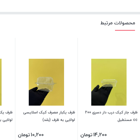
محصولات مرتبط
ظرف جار کیک درب دار دسری 200
ظرف یکبار مصرف کیک اسلایسی
ظرف یکب
cc مستطیل
لولایی به ظرف (بلند)
لولایی ب
14,200
تومان
10,200
تومان