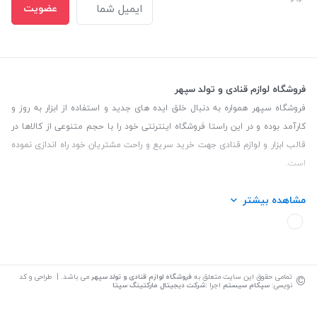
عضویت
فروشگاه لوازم قنادی و تولد سپهر
فروشگاه سپهر همواره به دنبال خلق ایده های جدید و استفاده از ابزار به روز و
کارآمد بوده و در این راستا فروشگاه اینترنتی خود را با حجم متنوعی از کالاها در
قالب ابزار و لوازم قنادی جهت خرید سریع و راحت مشتریان خود راه اندازی نموده
است.
این فروشگاه تمام تلاش خود را نموده تا کالاهایی با کیفیت و با حداقل قیمت
مشاهده بیشتر
عرضه نماید.
تلفن تماس: 09139535464| آدرس :یزد - خیابان سلمان نبش کوچه 27 لوازم
قنادی سپهر
©
تمامی حقوق این سایت متعلق به
فروشگاه لوازم قنادی و تولد سپهر
می باشد. | طراحی و کد
نویسی:
سپکام سیستم
اجرا
:
شرکت دیجیتال مارکتینگ سپتا