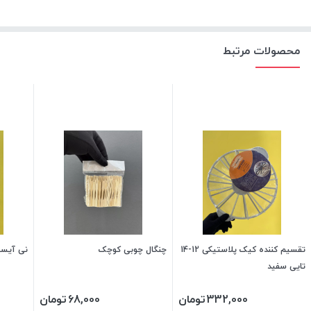
محصولات مرتبط
تقسیم کننده کیک پلاستیکی 12-14
چنگال چوبی کوچک
نی آیسپک 20
تایی سفید
332,000
تومان
68,000
تومان