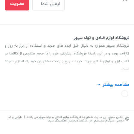
عضویت
فروشگاه لوازم قنادی و تولد سپهر
فروشگاه سپهر همواره به دنبال خلق ایده های جدید و استفاده از ابزار به روز و
کارآمد بوده و در این راستا فروشگاه اینترنتی خود را با حجم متنوعی از کالاها در
قالب ابزار و لوازم قنادی جهت خرید سریع و راحت مشتریان خود راه اندازی نموده
است.
این فروشگاه تمام تلاش خود را نموده تا کالاهایی با کیفیت و با حداقل قیمت
مشاهده بیشتر
عرضه نماید.
تلفن تماس: 09139535464| آدرس :یزد - خیابان سلمان نبش کوچه 27 لوازم
قنادی سپهر
©
تمامی حقوق این سایت متعلق به
فروشگاه لوازم قنادی و تولد سپهر
می باشد. | طراحی و کد
نویسی:
سپکام سیستم
اجرا
:
شرکت دیجیتال مارکتینگ سپتا