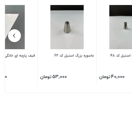
ستیل کد 48
ماسوره بزرگ استیل کد F2
قیف پارچه ای خانگی
40,000
تومان
53,000
تومان
,000