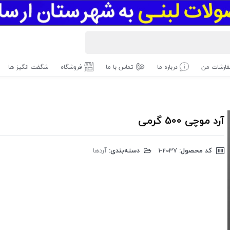
ارشات من
درباره ما
تماس با ما
فروشگاه
شگفت انگیز ها
آرد موچی 500 گرمی
کد محصول:
‎1-2037
دسته‌بندی:
آردها