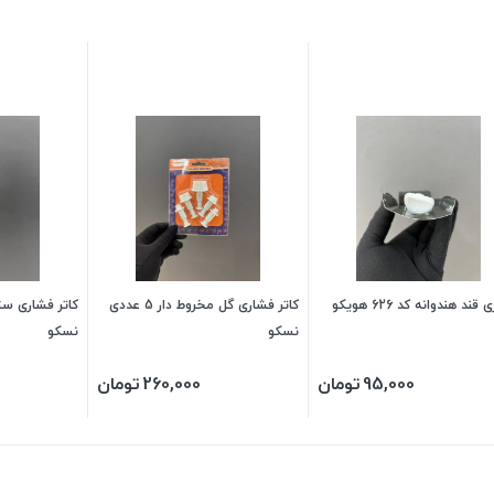
ند هندوانه کد 626 هویکو
کاتر فشاری گل مخروط دار 5 عددی
نسکو
نسکو
95,000
تومان
260,000
تومان