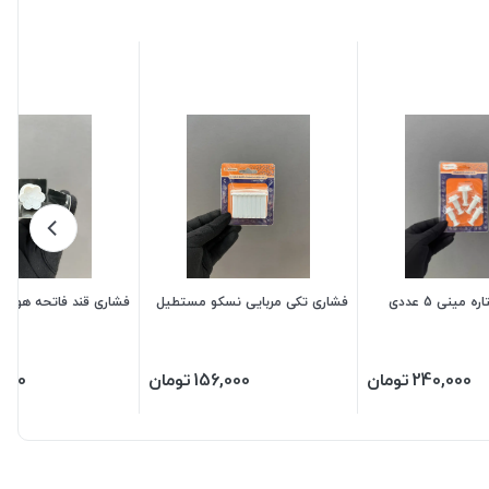
کاتر فشاری ستاره مینی 5 عددی
فشاری تکی مربایی نسکو مستطیل
فشاری قند فاتحه هویکو کد
240,000
تومان
156,000
تومان
,000