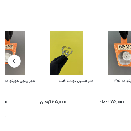
 کد 375
کاتر استیل دونات قلب
مهر برنجی هویکو کد 420
75,000
تومان
45,000
تومان
,000