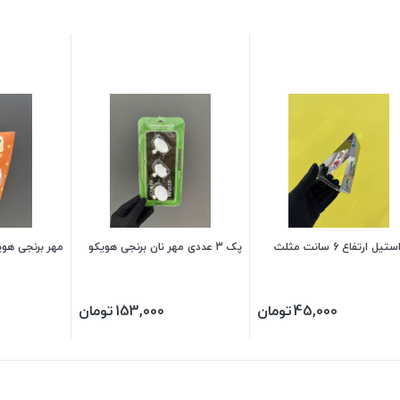
یل ارتفاع 6 سانت مثلث
پک 3 عددی مهر نان برنجی هویکو
مهر برنجی هویکو
45,000
تومان
153,000
تومان