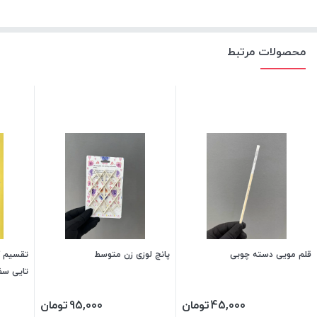
محصولات مرتبط
قلم مویی دسته چوبی
پانچ لوزی زن متوسط
تایی سف
45,000
تومان
95,000
تومان