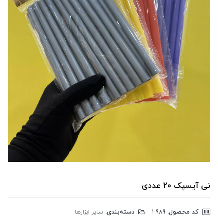
نی آیسپک 20 عددی
کد محصول:
‎1-989
دسته‌بندی:
سایر ابزارها