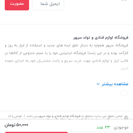
عضویت
فروشگاه لوازم قنادی و تولد سپهر
فروشگاه سپهر همواره به دنبال خلق ایده های جدید و استفاده از ابزار به روز و
کارآمد بوده و در این راستا فروشگاه اینترنتی خود را با حجم متنوعی از کالاها در
قالب ابزار و لوازم قنادی جهت خرید سریع و راحت مشتریان خود راه اندازی نموده
است.
این فروشگاه تمام تلاش خود را نموده تا کالاهایی با کیفیت و با حداقل قیمت
مشاهده بیشتر
عرضه نماید.
تلفن تماس: 09139535464| آدرس :یزد - خیابان سلمان نبش کوچه 27 لوازم
قنادی سپهر
©
تمامی حقوق این سایت متعلق به
فروشگاه لوازم قنادی و تولد سپهر
می باشد. | طراحی و کد
نویسی:
سپکام سیستم
اجرا
:
شرکت دیجیتال مارکتینگ سپتا
50,000
تومان
موجودی:
23 عدد