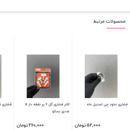
محصولات مرتبط
فشاری نخود چی استیل ماه
کاتر فشاری گل 6 پر نقطه دار 5
فشاری قند
عددی نسکو
52,000
تومان
260,000
تومان