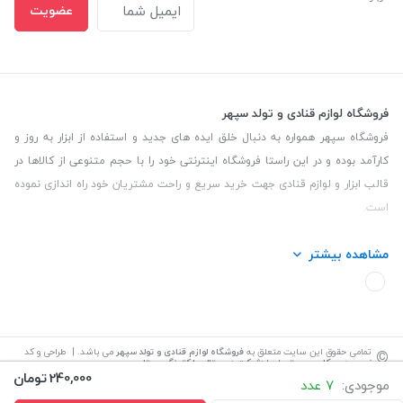
عضویت
فروشگاه لوازم قنادی و تولد سپهر
فروشگاه سپهر همواره به دنبال خلق ایده های جدید و استفاده از ابزار به روز و
کارآمد بوده و در این راستا فروشگاه اینترنتی خود را با حجم متنوعی از کالاها در
قالب ابزار و لوازم قنادی جهت خرید سریع و راحت مشتریان خود راه اندازی نموده
است.
این فروشگاه تمام تلاش خود را نموده تا کالاهایی با کیفیت و با حداقل قیمت
مشاهده بیشتر
عرضه نماید.
تلفن تماس: 09139535464| آدرس :یزد - خیابان سلمان نبش کوچه 27 لوازم
قنادی سپهر
©
تمامی حقوق این سایت متعلق به
فروشگاه لوازم قنادی و تولد سپهر
می باشد. | طراحی و کد
نویسی:
سپکام سیستم
اجرا
:
شرکت دیجیتال مارکتینگ سپتا
240,000
تومان
موجودی:
7 عدد