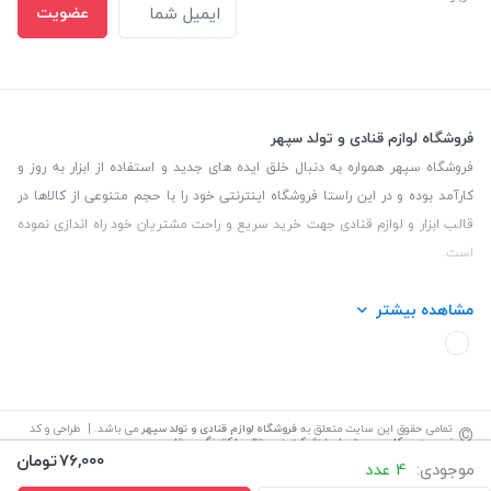
عضویت
فروشگاه لوازم قنادی و تولد سپهر
فروشگاه سپهر همواره به دنبال خلق ایده های جدید و استفاده از ابزار به روز و
کارآمد بوده و در این راستا فروشگاه اینترنتی خود را با حجم متنوعی از کالاها در
قالب ابزار و لوازم قنادی جهت خرید سریع و راحت مشتریان خود راه اندازی نموده
است.
این فروشگاه تمام تلاش خود را نموده تا کالاهایی با کیفیت و با حداقل قیمت
مشاهده بیشتر
عرضه نماید.
تلفن تماس: 09139535464| آدرس :یزد - خیابان سلمان نبش کوچه 27 لوازم
قنادی سپهر
©
تمامی حقوق این سایت متعلق به
فروشگاه لوازم قنادی و تولد سپهر
می باشد. | طراحی و کد
نویسی:
سپکام سیستم
اجرا
:
شرکت دیجیتال مارکتینگ سپتا
76,000
تومان
موجودی:
4 عدد