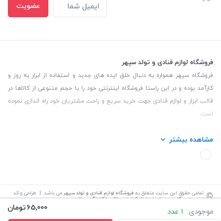
عضویت
فروشگاه لوازم قنادی و تولد سپهر
فروشگاه سپهر همواره به دنبال خلق ایده های جدید و استفاده از ابزار به روز و
کارآمد بوده و در این راستا فروشگاه اینترنتی خود را با حجم متنوعی از کالاها در
قالب ابزار و لوازم قنادی جهت خرید سریع و راحت مشتریان خود راه اندازی نموده
است.
این فروشگاه تمام تلاش خود را نموده تا کالاهایی با کیفیت و با حداقل قیمت
مشاهده بیشتر
عرضه نماید.
تلفن تماس: 09139535464| آدرس :یزد - خیابان سلمان نبش کوچه 27 لوازم
قنادی سپهر
©
تمامی حقوق این سایت متعلق به
فروشگاه لوازم قنادی و تولد سپهر
می باشد. | طراحی و کد
نویسی:
سپکام سیستم
اجرا
:
شرکت دیجیتال مارکتینگ سپتا
65,000
تومان
موجودی:
1 عدد