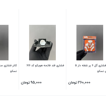
کاتر فشاری گل 6 پر نقطه دار 5
فشاری قند فاتحه هویکو کد 616
 نسکو
نسکو
260,000
تومان
95,000
تومان