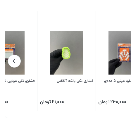
کاتر فشاری ستاره مینی 5 عددی
فشاری تکی بانکه آناناس
فشاری تکی مربایی نس
240,000
تومان
21,000
تومان
,000