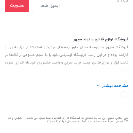
درباره ما
عضویت
فروشگاه لوازم قنادی و تولد سپهر
فروشگاه سپهر همواره به دنبال خلق ایده های جدید و استفاده از ابزار به روز و
کارآمد بوده و در این راستا فروشگاه اینترنتی خود را با حجم متنوعی از کالاها در
قالب ابزار و لوازم قنادی جهت خرید سریع و راحت مشتریان خود راه اندازی نموده
است.
این فروشگاه تمام تلاش خود را نموده تا کالاهایی با کیفیت و با حداقل قیمت
مشاهده بیشتر
عرضه نماید.
تلفن تماس: 09139535464| آدرس :یزد - خیابان سلمان نبش کوچه 27 لوازم
قنادی سپهر
©
تمامی حقوق این سایت متعلق به
فروشگاه لوازم قنادی و تولد سپهر
می باشد. | طراحی و کد
نویسی:
سپکام سیستم
اجرا
:
شرکت دیجیتال مارکتینگ سپتا