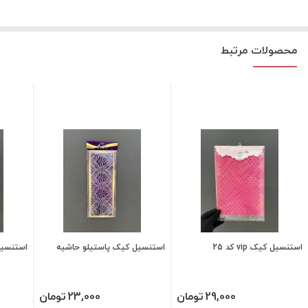
محصولات مرتبط
استنسیل کیک vip کد 25
استنسیل کیک پاستیلو حاشیه
استنسیل کیک
29,000
تومان
23,000
تومان