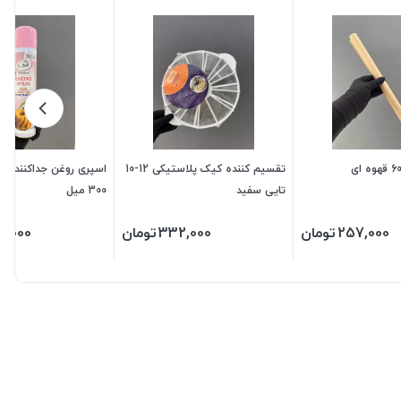
تقسیم کننده کیک پلاستیکی 12-10
اسپری روغن جداکننده د
تایی سفید
300 میل
257,000
تومان
332,000
تومان
8,000