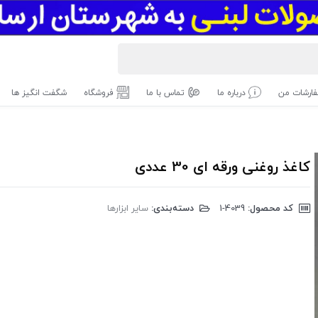
ارشات من
درباره ما
تماس با ما
فروشگاه
شگفت انگیز ها
کاغذ روغنی ورقه ای 30 عددی
کد محصول:
‎1-4039
دسته‌بندی:
سایر ابزارها