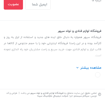
درباره ما
عضویت
فروشگاه لوازم قنادی و تولد سپهر
فروشگاه سپهر همواره به دنبال خلق ایده های جدید و استفاده از ابزار به روز و
کارآمد بوده و در این راستا فروشگاه اینترنتی خود را با حجم متنوعی از کالاها در
قالب ابزار و لوازم قنادی جهت خرید سریع و راحت مشتریان خود راه اندازی نموده
است.
این فروشگاه تمام تلاش خود را نموده تا کالاهایی با کیفیت و با حداقل قیمت
مشاهده بیشتر
عرضه نماید.
تلفن تماس: 09139535464| آدرس :یزد - خیابان سلمان نبش کوچه 27 لوازم
قنادی سپهر
©
تمامی حقوق این سایت متعلق به
فروشگاه لوازم قنادی و تولد سپهر
می باشد. | طراحی و کد
نویسی:
سپکام سیستم
اجرا
:
شرکت دیجیتال مارکتینگ سپتا