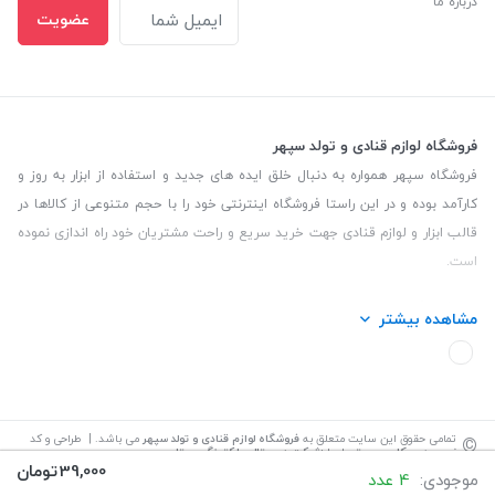
درباره ما
عضویت
فروشگاه لوازم قنادی و تولد سپهر
فروشگاه سپهر همواره به دنبال خلق ایده های جدید و استفاده از ابزار به روز و
کارآمد بوده و در این راستا فروشگاه اینترنتی خود را با حجم متنوعی از کالاها در
قالب ابزار و لوازم قنادی جهت خرید سریع و راحت مشتریان خود راه اندازی نموده
است.
این فروشگاه تمام تلاش خود را نموده تا کالاهایی با کیفیت و با حداقل قیمت
مشاهده بیشتر
عرضه نماید.
تلفن تماس: 09139535464| آدرس :یزد - خیابان سلمان نبش کوچه 27 لوازم
قنادی سپهر
©
تمامی حقوق این سایت متعلق به
فروشگاه لوازم قنادی و تولد سپهر
می باشد. | طراحی و کد
نویسی:
سپکام سیستم
اجرا
:
شرکت دیجیتال مارکتینگ سپتا
39,000
تومان
موجودی:
4 عدد