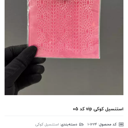
استنسیل کوکی vip کد 05
کد محصول:
‎1-1224
دسته‌بندی:
استنسیل کوکی